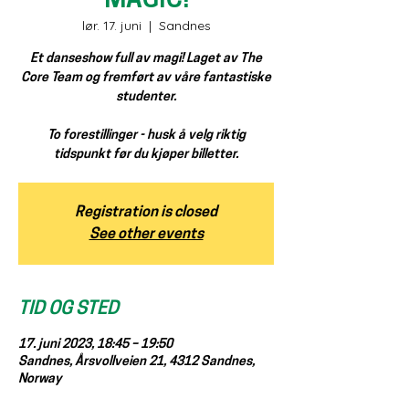
MAGIC!
lør. 17. juni
  |  
Sandnes
Et danseshow full av magi! Laget av The
Core Team og fremført av våre fantastiske
studenter.
To forestillinger - husk å velg riktig
tidspunkt før du kjøper billetter.
Registration is closed
See other events
TID OG STED
17. juni 2023, 18:45 – 19:50
Sandnes, Årsvollveien 21, 4312 Sandnes,
Norway