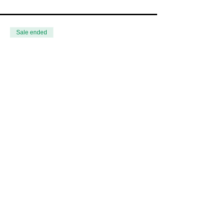
Sale ended
Ticket type
Show billett
Price
340,00 kr
+8,50 kr ticket service fee
DEL ARRANGEMENT