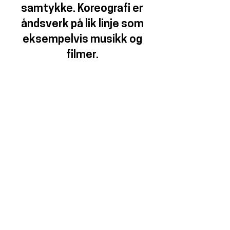
samtykke. Koreografi er
åndsverk på lik linje som
eksempelvis musikk og
filmer.
FOTOGRAFERING / OPPTAK
The CORE Dance Studio
står fritt til å bruke
bilder/opptak tatt fra
våre forestillinger og
klasser i reklame- og
pressemateriale og
nettside.