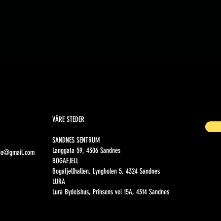
show here right
now.
VÅRE STEDER
SANDNES SENTRUM
Langgata 59, 4306 Sandnes
dio@gmail.com
BOGAFJELL
Bogafjellhallen, Lyngholen 5, 4324 Sandnes
LURA
Lura Bydelshus, Prinsens vei 15A, 4314 Sandnes