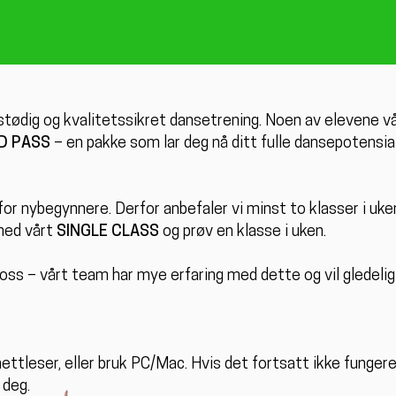
tødig og kvalitetssikret dansetrening. Noen av elevene vå
D PASS
– en pakke som lar deg nå ditt fulle dansepotensia
d for nybegynnere. Derfor anbefaler vi minst to klasser i uke
 med vårt
SINGLE CLASS
og prøv en klasse i uken.
s – vårt team har mye erfaring med dette og vil gledelig h
tleser, eller bruk PC/Mac. Hvis det fortsatt ikke fungere
 deg.