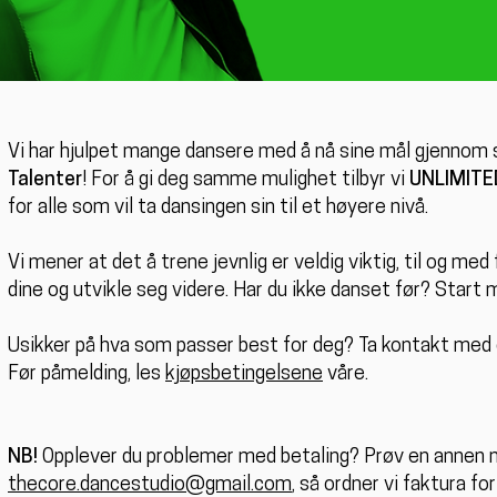
Vi har hjulpet mange dansere med å nå sine mål gjennom s
Talenter
! For å gi deg samme mulighet tilbyr vi
UNLIMITE
for alle som vil ta dansingen sin til et høyere nivå.
Vi mener at det å trene jevnlig er veldig viktig, til og me
dine og utvikle seg videre. Har du ikke danset før? Start
Usikker på hva som passer best for deg? Ta kontakt med os
Før påmelding, les
kjøpsbetingelsene
våre.
NB!
Opplever du problemer med betaling? Prøv en annen net
thecore.dancestudio@gmail.com
, så ordner vi faktura for