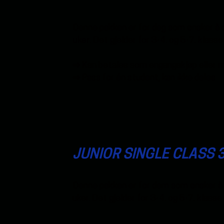
Denne pakken er for deg som ønsker å 
uker
. Det gjelder for 3-4. og 5-7. klasse
⇨ Kan betales som engangskjøp eller 
⇨ Pass for én student, kan ikke deles
JUNIOR SINGLE CLASS 3
Denne pakken er for dem som ønsker å d
uker. Det gjelder for 3-4. og 5-7. klasse