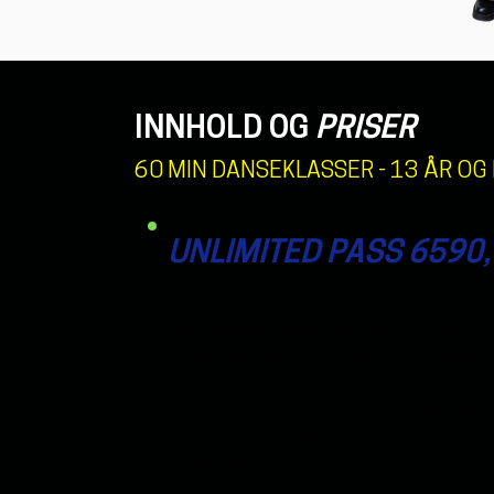
INNHOLD OG
PRISER
60 MIN DANSEKLASSER - 13 ÅR OG
UNLIMITED PASS 6590,- 
Med denne pakken kan du delta på
3 
Dette er tilbudet for deg som ønsker 
⇨ Kan betales som engangskjøp eller
⇨ TA FLERE KURS I UKEN FOR PRISE
⇨ Din billett til å mestre dans og utv