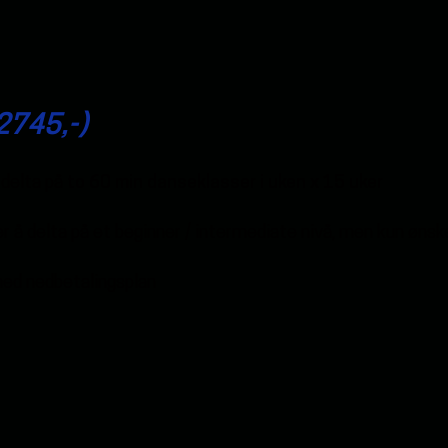
2745,-)
 delta på
to 60 min danseklasser i uken x 15 uker
er å delta på et beginner / intermediate nivå, men kun ønsk
med nedbetalingsplan