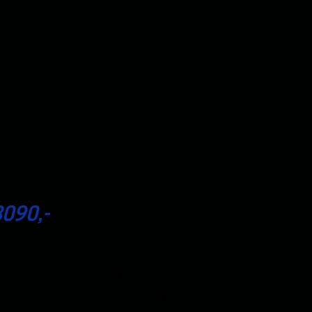
delta på
to junior danseklasser i uken x 15
med nedbetalingsplan
090,-
elta på èn junior danseklasse i uken x 15
We don’t have
any products to