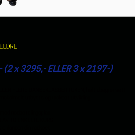
 ELDRE
(2 x 3295,- ELLER 3 x 2197-)
ELLER FLERE DANSEKLASSER I UKEN
, helt ubegrenset!
maksimalt utbytte og raskest utvikling.
 med nedbetalingsplan
N AV TO ENKELTE KURS
ikle dansen din raskest