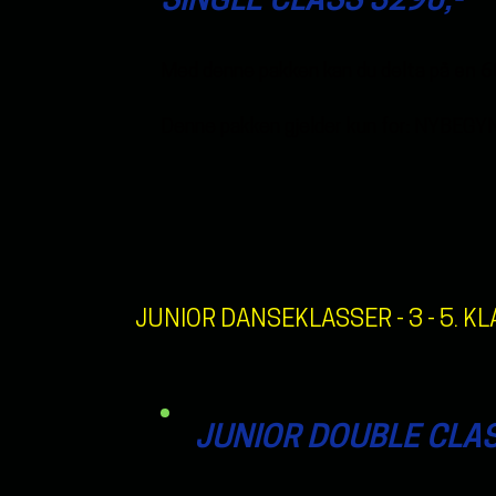
SINGLE CLASS 3290,-
Med denne pakken kan du delta på
en 6
Denne pakken gjelder kun for: NYBE
JUNIOR DANSEKLASSER
- 3 - 5. K
JUNIOR DOUBLE CLASS