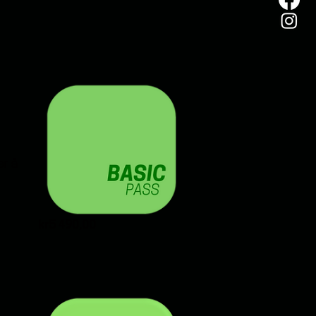
er å
Price
kr5 490,00