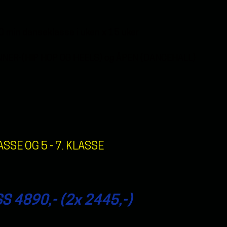
0 min danseklasse i uken x 15 uker
GYNNER-(HIP HOP OG HEELS) og ÅPEN (DANCEHALL)
LASSE OG 5 - 7. KLASSE
 4890,- (2x 2445,-)