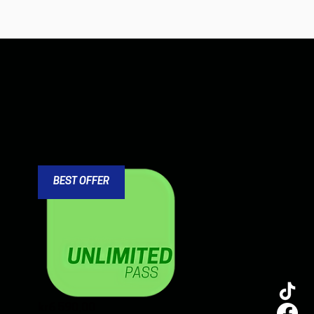
BEST OFFER
Price
kr6 590,00