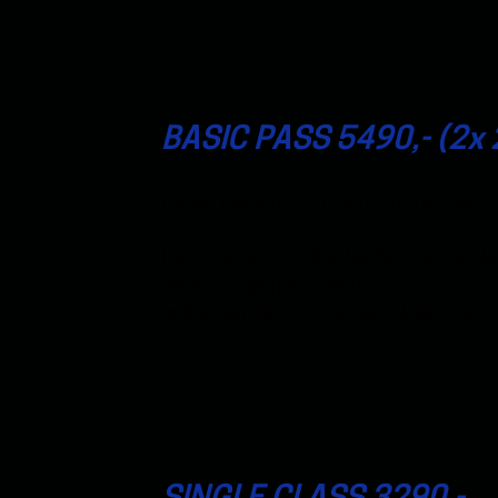
BASIC PASS 5490,- (2x 
Denne pakken er for dem som ønsker å
Dette er det vi tilbyr for deg som ønsk
danse to ganger i i uken.
⇨ Kan betales som engangskjøp eller 