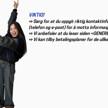
VIKTIG!
⇨ Sørg for at du oppgir riktig kontaktin
(telefon og e-post) for å motta informas
⇨ Vi anbefaler at du leser siden «GENE
⇨ Vi kan tilby betalingsplaner for de ul